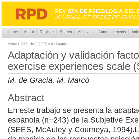
Home
About
Register
Search
Archives
Announcements
Inde
Home
>
Vol 6, No 1 (1997)
>
de Gracia
Adaptación y validación factor
exercise experiences scale 
M. de Gracia, M. Marcó
Abstract
En este trabajo se presenta la adapt
espanola (n=243) de la Subjetive Ex
(SEES, McAuley y Courneya, 1994).L