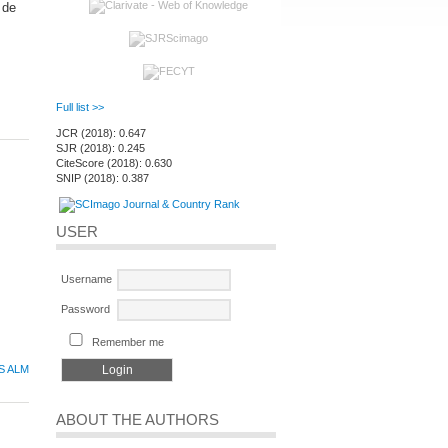
 de
Full list >>
JCR (2018): 0.647
SJR (2018): 0.245
CiteScore (2018): 0.630
SNIP (2018): 0.387
USER
Username
Password
Remember me
S ALM
ABOUT THE AUTHORS