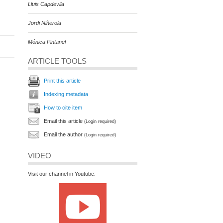
Lluis Capdevila
Jordi Niñerola
Mónica Pintanel
ARTICLE TOOLS
Print this article
Indexing metadata
How to cite item
Email this article
(Login required)
Email the author
(Login required)
VIDEO
Visit our channel in Youtube: