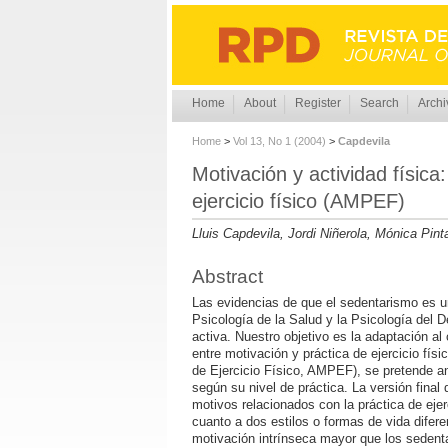
Home
About
Register
Search
Archi
Home
>
Vol 13, No 1 (2004)
>
Capdevila
Motivación y actividad física
ejercicio físico (AMPEF)
Lluis Capdevila, Jordi Niñerola, Mónica Pint
Abstract
Las evidencias de que el sedentarismo es u
Psicología de la Salud y la Psicología del 
activa. Nuestro objetivo es la adaptación a
entre motivación y práctica de ejercicio físi
de Ejercicio Físico, AMPEF), se pretende an
según su nivel de práctica. La versión final
motivos relacionados con la práctica de ejer
cuanto a dos estilos o formas de vida difere
motivación intrínseca mayor que los sedenta