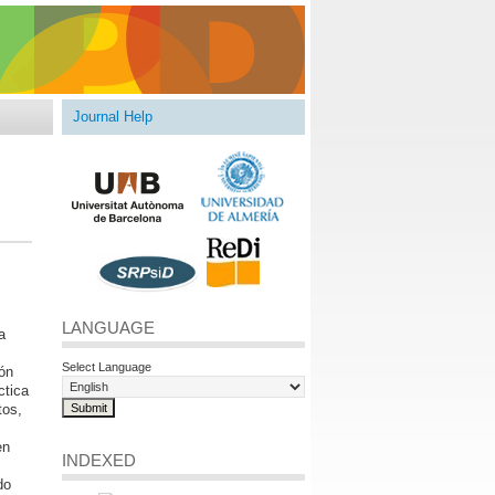
Journal Help
LANGUAGE
a
Select Language
ión
ctica
tos,
en
INDEXED
do