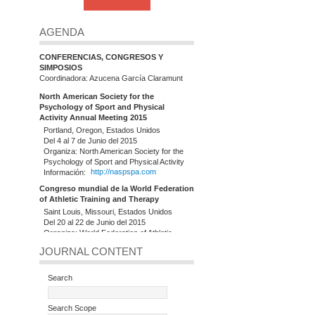
AGENDA
CONFERENCIAS, CONGRESOS Y
SIMPOSIOS
Coordinadora: Azucena García Claramunt
North American Society for the
Psychology of Sport and Physical
Activity Annual Meeting 2015
Portland, Oregon, Estados Unidos
Del 4 al 7 de Junio del 2015
Organiza: North American Society for the
Psychology of Sport and Physical Activity
Información:
http://naspspa.com
Congreso mundial de la World Federation
of Athletic Training and Therapy
Saint Louis, Missouri, Estados Unidos
Del 20 al 22 de Junio del 2015
Organiza: World Federation of Athletic
Training and Therapy (WFATT)
JOURNAL CONTENT
Información:
http://www.slu.edu
20º Congreso Europeo del European
Search
College of Sport Science (ECSS)
Malmö, Suecia
Del 24 al 27 de Junio del 2015
Search Scope
Organiza: European College of Sport