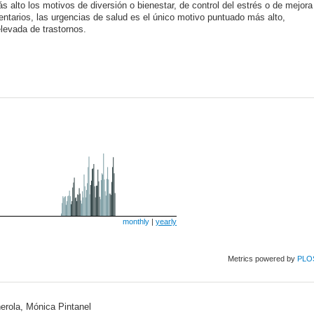
 alto los motivos de diversión o bienestar, de control del estrés o de mejora
entarios, las urgencias de salud es el único motivo puntuado más alto,
levada de trastornos.
monthly
|
yearly
Metrics powered by
PLO
ñerola, Mónica Pintanel