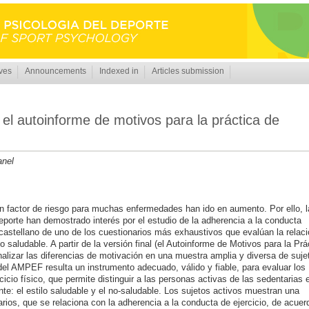
ves
Announcements
Indexed in
Articles submission
: el autoinforme de motivos para la práctica de
anel
n factor de riesgo para muchas enfermedades han ido en aumento. Por ello, l
Deporte han demostrado interés por el estudio de la adherencia a la conducta
l castellano de uno de los cuestionarios más exhaustivos que evalúan la relac
co saludable. A partir de la versión final (el Autoinforme de Motivos para la Prá
alizar las diferencias de motivación en una muestra amplia y diversa de suje
 del AMPEF resulta un instrumento adecuado, válido y fiable, para evaluar los
cicio físico, que permite distinguir a las personas activas de las sedentarias 
nte: el estilo saludable y el no-saludable. Los sujetos activos muestran una
rios, que se relaciona con la adherencia a la conducta de ejercicio, de acuer