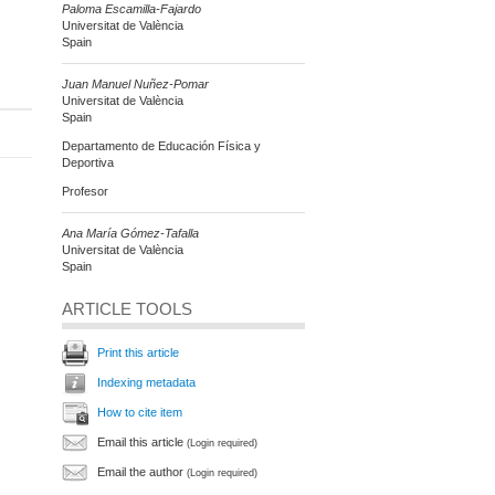
Paloma Escamilla-Fajardo
Universitat de València
Spain
Juan Manuel Nuñez-Pomar
Universitat de València
Spain
Departamento de Educación Física y
Deportiva
Profesor
Ana María Gómez-Tafalla
Universitat de València
Spain
ARTICLE TOOLS
Print this article
Indexing metadata
How to cite item
Email this article
(Login required)
Email the author
(Login required)