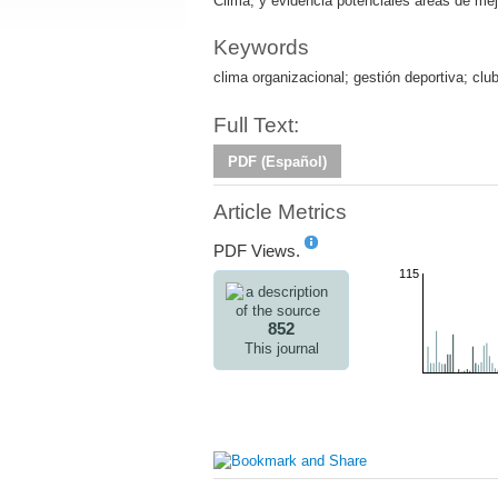
Clima, y evidencia potenciales áreas de me
Keywords
clima organizacional; gestión deportiva; club
Full Text:
PDF (Español)
Article Metrics
PDF Views.
115
852
This journal