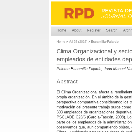
Home
About
Register
Search
Archi
Home
>
Vol 25 (2016)
>
Escamilla-Fajardo
Clima Organizacional y secto
empleados de entidades dep
Paloma Escamilla-Fajardo, Juan Manuel Nu
Abstract
El Clima Organizacional afecta al rendimien
propia organización. En el ámbito de la ges
perspectiva comparativa considerando los tre
motivación del presente trabajo surge como
303 empleados de organizaciones deportivas 
PSCLADE C23/6 (García-Tascón, 2008). Los r
parte de los empleados de la administración
observamos que, aun compartiendo objeto, e