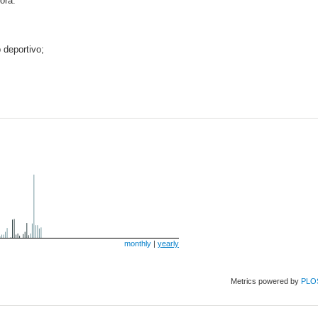
jora.
 deportivo;
monthly
|
yearly
Metrics powered by
PLO