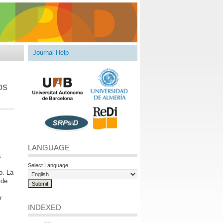
Journal Help
os
LANGUAGE
a
Select Language
o. La
 de
r
INDEXED