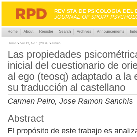
Home
About
Register
Search
Archives
Announcements
Inde
Home
>
Vol 13, No 1 (2004)
>
Peiro
Las propiedades psicométrica
inicial del cuestionario de ori
al ego (teosq) adaptado a la 
su traducción al castellano
Carmen Peiro, Jose Ramon Sanchís
Abstract
El propósito de este trabajo es anali