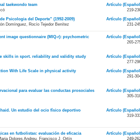
onal taekwondo team
Artículo (Español
lcó
219-23
 de Psicologia del Deporte” (1992-2009)
Artículo (Español
agón Domínguez, Rocío Tejedor Benítez
231-24
nt image questionnaire (MIQ-r): psychometric
Artículo (Español
265-27
skills in sport. reliability and validity study
Artículo (Español
277-29
tion With Life Scale in physical activity
Artículo (Español
291-30
vacional para evaluar las conductas prosociales
Artículo (Español
305-31
haid. Un estudio del ocio físico deportivo
Artículo (Español
319-33
cas en futbolistas: evaluación de eficacia
Artículo (Español
Maria Dolores Andreu, Francisco J. Ortín
249-26