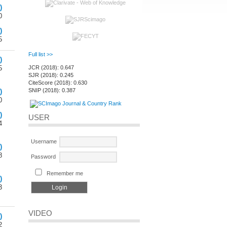
)
0
)
5
Full list >>
)
JCR (2018): 0.647
5
SJR (2018): 0.245
CiteScore (2018): 0.630
SNIP (2018): 0.387
)
0
)
USER
4
Username
)
8
Password
Remember me
)
3
VIDEO
)
2