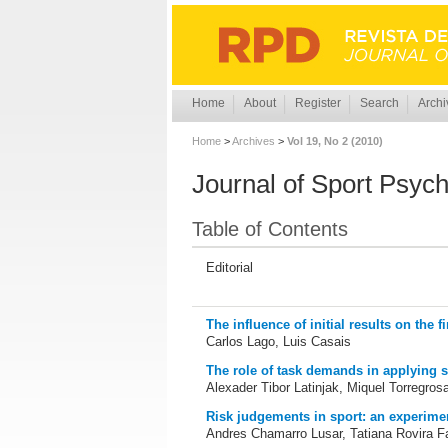
Home
About
Register
Search
Archi
Home
>
Archives
>
Vol 19, No 2 (2010)
Journal of Sport Psyc
Table of Contents
Editorial
The influence of initial results on the f
Carlos Lago, Luis Casais
The role of task demands in applying sel
Alexader Tibor Latinjak, Miquel Torregro
Risk judgements in sport: an experime
Andres Chamarro Lusar, Tatiana Rovira F