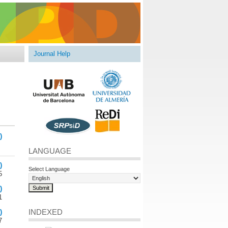
Journal Help
)
LANGUAGE
)
Select Language
5
)
1
INDEXED
)
7