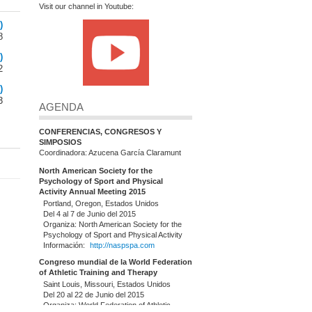
Visit our channel in Youtube:
)
8
)
2
)
3
AGENDA
CONFERENCIAS, CONGRESOS Y
SIMPOSIOS
Coordinadora: Azucena García Claramunt
North American Society for the
Psychology of Sport and Physical
Activity Annual Meeting 2015
Portland, Oregon, Estados Unidos
Del 4 al 7 de Junio del 2015
Organiza: North American Society for the
Psychology of Sport and Physical Activity
Información:
http://naspspa.com
Congreso mundial de la World Federation
of Athletic Training and Therapy
Saint Louis, Missouri, Estados Unidos
Del 20 al 22 de Junio del 2015
Organiza: World Federation of Athletic