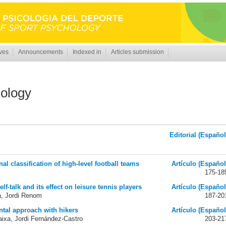
ves
Announcements
Indexed in
Articles submission
hology
Editorial (Español
inal classification of high-level football teams
Artículo (Español
175-18
f-talk and its effect on leisure tennis players
Artículo (Español
sa, Jordi Renom
187-20
ntal approach with hikers
Artículo (Español
aixa, Jordi Fernández-Castro
203-21